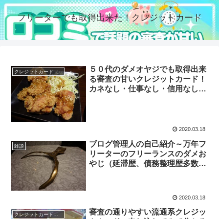
フリーターでも取得出来た！クレジットカード
５０代のダメオヤジでも取得出来
クレジットカードの審査
る審査の甘いクレジットカード！
カネなし・仕事なし・信用なし
（年収２００万円以下の甲斐性な
しでも）
2020.03.18
ブログ管理人の自己紹介～万年フ
雑談
リーターのフリーランスのダメお
やじ（延滞歴、債務整理歴多数）
だけどクレジットカードをゲット
2020.03.18
審査の通りやすい流通系クレジッ
クレジットカードの審査