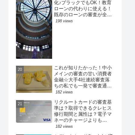
化♪ブラックでもOK！教育
ローンの代わりに使える！
既存のローンの審査が全然
通らない人必見☆子供の学
198 views
費、塾費、予備校費、受験
費用など
これが知りたかった！中小
メインの審査の甘い消費者
金融☆大手4社連続審査落
ちの私でも一発で審査通
過！40万円の即日融資
182 views
リクルートカードの審査基
準は？取得できるクレヒス
修行期間と属性は？電子マ
ネーのチャージよりも
Pontaがお得？高還元率で
182 views
人気のカ