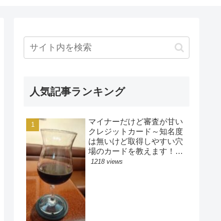
人気記事ランキング
マイナーだけど審査が甘い
クレジットカード～知名度
は無いけど取得しやすい穴
場のカードを教えます！楽
天カードやイオンカード、
1218 views
アコムカードよりも審査ゆ
るい？！