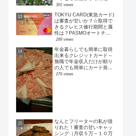
（無職、年金、専業主婦、
301 views
フリーターも可）なんとブ
TOKYU CARD(東急カード)
ラックでも取得できた口コ
は審査が甘いか？☆取得で
ミ多い
きるクレヒス修行期間と属
性は？PASMOオートチャ
ージ還元率とポイントサー
289 views
ビスのお得度はどれくら
年金暮らしでも簡単に取得
い？
出来るクレジットカード～
無職で年金収入だけが頼り
の人でも簡単にカード発
行！☆年収100万円以下の
276 views
フリーターも取得可
なんとフリーターの私が借
りれた！審査の甘いキャッ
シング（月収５万～１０万