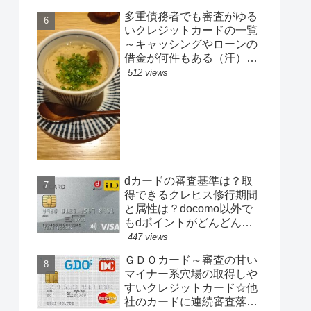
多重債務者でも審査がゆる
いクレジットカードの一覧
～キャッシングやローンの
借金が何件もある（汗）そ
んな方でも少額枠で温情カ
512 views
ード発行が可能！
dカードの審査基準は？取
得できるクレヒス修行期間
と属性は？docomo以外で
もdポイントがどんどん貯
まる1％還元のカード！
447 views
ＧＤＯカード～審査の甘い
マイナー系穴場の取得しや
すいクレジットカード☆他
社のカードに連続審査落ち