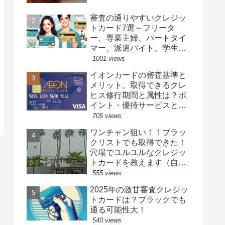
審査の通りやすいクレジッ
トカード7選～フリータ
ー、専業主婦、パートタイ
マー、派遣バイト、学生、
年金暮らし、フリーランス
1001 views
でも取得できる（属性と年
イオンカードの審査基準と
収低くても１０万～３０万
メリット。取得できるクレ
円の小口限度額で取得可
ヒス修行期間と属性は？ポ
能）
イント・優待サービスとゴ
ールドなどのその他カード
705 views
紹介
ワンチャン狙い！！ブラッ
クリストでも取得できた！
穴場でユルユルなクレジッ
トカードを教えます（自己
破産歴、任意整理歴、ロー
555 views
ンやクレジットの長期延滞
2025年の激甘審査クレジッ
歴、携帯電話長期延滞で
トカードは？ブラックでも
も）
通る可能性大！
540 views