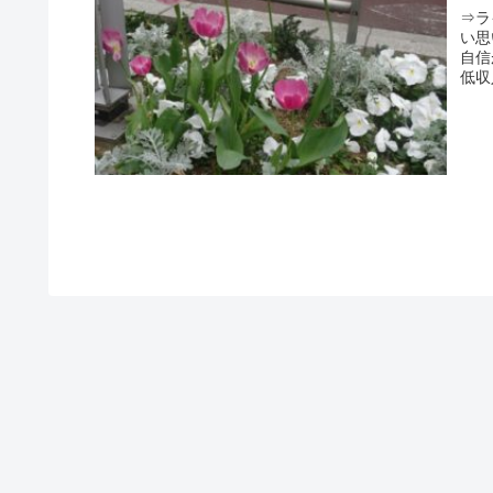
ラ
⇒ラ
い思
自信
低収