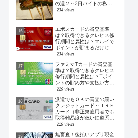
の週２～3日バイトの私が
融資を受けられた）
234 views
エポスカードの審査基準
は？取得できるクレヒス修
行期間と属性は？マルイで
ポイントが貯まるだけじゃ
なく海外旅行保険も付帯！
234 views
ファミマTカードの審査基
準は？取得できるクレヒス
修行期間と属性は？Tポイ
ントの貯め方や支払い方法
は？メリット・デメリット
229 views
について
派遣でもＯＫの審査の緩い
クレジットカード～ＪＲＥ
カード（非正規雇用者でも
取得難易度が低い鉄道系ク
レカ☆年収２００万円以下
219 views
でも可）
無審査！後払いアプリ現金