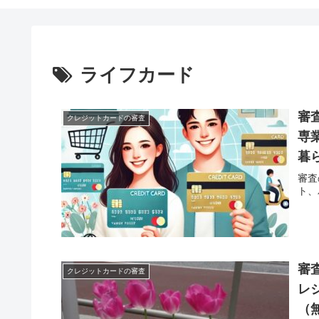
ライフカード
審
クレジットカードの審査
専
暮
く
審査
ト、
審
クレジットカードの審査
レ
（