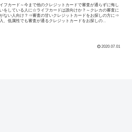
ックでも取得できた口コミ多い
イフカード～今まで他のクレジットカードで審査が通らずに悔し
いをしている人に☆ライフカードは誰向けか？～クレカの審査に
がない人向け？⇒審査の甘いクレジットカードをお探しの方に⇒
入、低属性でも審査が通るクレジットカードをお探しの...
2020.07.01