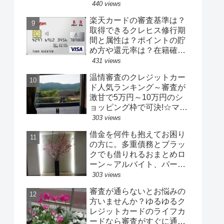
でもココなら大丈夫か
440 views
も！？
楽天カードの審査基準は？
取得できるクレヒス修行期
間と属性は？ポイントの貯
め方や還元率は？在籍確認
や限度額の口コミなど
431 views
温情審査のクレジットカー
ド人気ランキング～審査が
激甘で5万円～10万円のシ
ョッピング枠で可決!☆マジ
カルカード、アメックスグ
303 views
リーンカード、リクルート
借金を何件も抱えてお困り
カードなど
の方に。多重債務とブラッ
クでも借りれるおまとめロ
ーン～アルバイト、パー
ト、専業主婦、自営業者で
303 views
もＯＫ（融資可決率の高い
審査が通らないとお悩みの
中小業者）
方いませんか？ゆるゆるク
レジットカードのライフカ
ードなら審査がすぐに通る