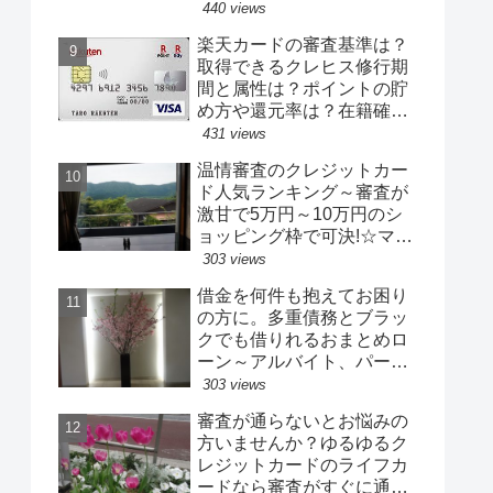
でもココなら大丈夫か
440 views
も！？
楽天カードの審査基準は？
取得できるクレヒス修行期
間と属性は？ポイントの貯
め方や還元率は？在籍確認
や限度額の口コミなど
431 views
温情審査のクレジットカー
ド人気ランキング～審査が
激甘で5万円～10万円のシ
ョッピング枠で可決!☆マジ
カルカード、アメックスグ
303 views
リーンカード、リクルート
借金を何件も抱えてお困り
カードなど
の方に。多重債務とブラッ
クでも借りれるおまとめロ
ーン～アルバイト、パー
ト、専業主婦、自営業者で
303 views
もＯＫ（融資可決率の高い
審査が通らないとお悩みの
中小業者）
方いませんか？ゆるゆるク
レジットカードのライフカ
ードなら審査がすぐに通る