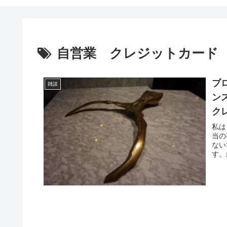
自営業 クレジットカード
ブ
雑談
ン
ク
私は
当の
ない
す。