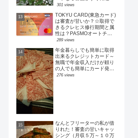
（無職、年金、専業主婦、
301 views
フリーターも可）なんとブ
TOKYU CARD(東急カード)
ラックでも取得できた口コ
は審査が甘いか？☆取得で
ミ多い
きるクレヒス修行期間と属
性は？PASMOオートチャ
ージ還元率とポイントサー
289 views
ビスのお得度はどれくら
年金暮らしでも簡単に取得
い？
出来るクレジットカード～
無職で年金収入だけが頼り
の人でも簡単にカード発
行！☆年収100万円以下の
276 views
フリーターも取得可
なんとフリーターの私が借
りれた！審査の甘いキャッ
シング（月収５万～１０万