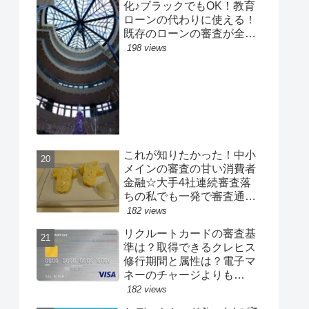
化♪ブラックでもOK！教育
ローンの代わりに使える！
既存のローンの審査が全然
通らない人必見☆子供の学
198 views
費、塾費、予備校費、受験
費用など
これが知りたかった！中小
メインの審査の甘い消費者
金融☆大手4社連続審査落
ちの私でも一発で審査通
過！40万円の即日融資
182 views
リクルートカードの審査基
準は？取得できるクレヒス
修行期間と属性は？電子マ
ネーのチャージよりも
Pontaがお得？高還元率で
182 views
人気のカ