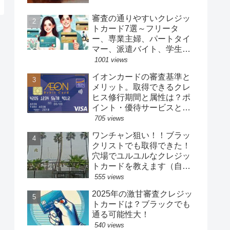
審査の通りやすいクレジッ
トカード7選～フリータ
ー、専業主婦、パートタイ
マー、派遣バイト、学生、
年金暮らし、フリーランス
1001 views
でも取得できる（属性と年
イオンカードの審査基準と
収低くても１０万～３０万
メリット。取得できるクレ
円の小口限度額で取得可
ヒス修行期間と属性は？ポ
能）
イント・優待サービスとゴ
ールドなどのその他カード
705 views
紹介
ワンチャン狙い！！ブラッ
クリストでも取得できた！
穴場でユルユルなクレジッ
トカードを教えます（自己
破産歴、任意整理歴、ロー
555 views
ンやクレジットの長期延滞
2025年の激甘審査クレジッ
歴、携帯電話長期延滞で
トカードは？ブラックでも
も）
通る可能性大！
540 views