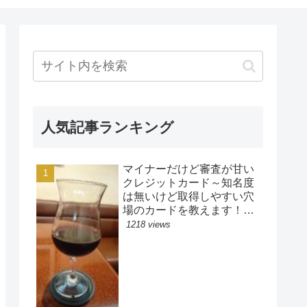
人気記事ランキング
マイナーだけど審査が甘い
クレジットカード～知名度
は無いけど取得しやすい穴
場のカードを教えます！楽
天カードやイオンカード、
1218 views
アコムカードよりも審査ゆ
るい？！