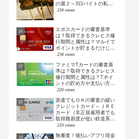
の週２～3日バイトの私が
融資を受けられた）
234 views
エポスカードの審査基準
は？取得できるクレヒス修
行期間と属性は？マルイで
ポイントが貯まるだけじゃ
なく海外旅行保険も付帯！
234 views
ファミマTカードの審査基
準は？取得できるクレヒス
修行期間と属性は？Tポイ
ントの貯め方や支払い方法
は？メリット・デメリット
229 views
について
派遣でもＯＫの審査の緩い
クレジットカード～ＪＲＥ
カード（非正規雇用者でも
取得難易度が低い鉄道系ク
レカ☆年収２００万円以下
219 views
でも可）
無審査！後払いアプリ現金