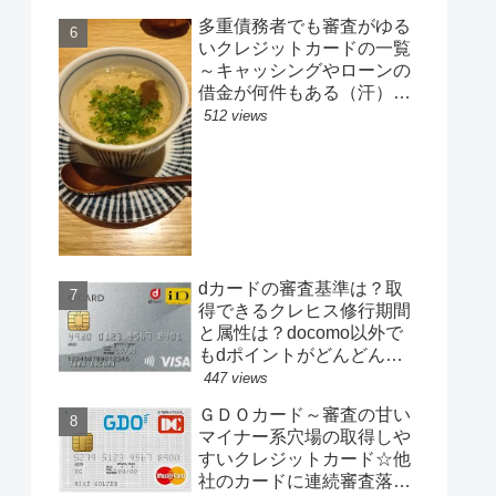
多重債務者でも審査がゆる
いクレジットカードの一覧
～キャッシングやローンの
借金が何件もある（汗）そ
んな方でも少額枠で温情カ
512 views
ード発行が可能！
dカードの審査基準は？取
得できるクレヒス修行期間
と属性は？docomo以外で
もdポイントがどんどん貯
まる1％還元のカード！
447 views
ＧＤＯカード～審査の甘い
マイナー系穴場の取得しや
すいクレジットカード☆他
社のカードに連続審査落ち