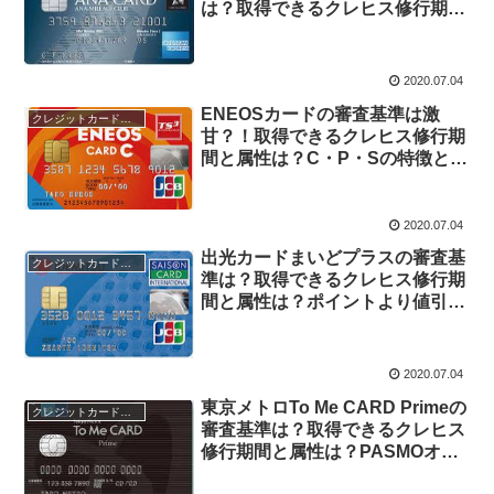
は？取得できるクレヒス修行期間
と属性は？ANAマイルを効率的
に貯められる優秀カード
2020.07.04
ENEOSカードの審査基準は激
クレジットカードの審査
甘？！取得できるクレヒス修行期
間と属性は？C・P・Sの特徴とメ
リットは？
2020.07.04
出光カードまいどプラスの審査基
クレジットカードの審査
準は？取得できるクレヒス修行期
間と属性は？ポイントより値引き
でお得なガソリン給油カードにつ
いて
2020.07.04
東京メトロTo Me CARD Primeの
クレジットカードの審査
審査基準は？取得できるクレヒス
修行期間と属性は？PASMOオー
トチャージが可能！定期券購入で