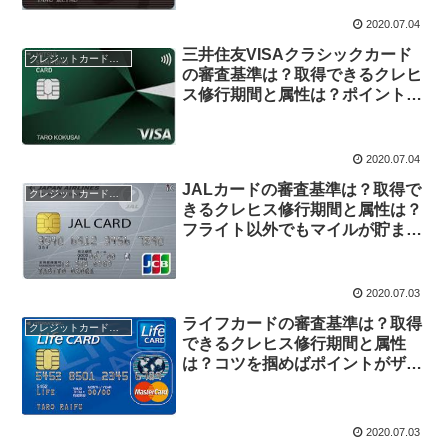
ポイント2重取りが可能！
2020.07.04
三井住友VISAクラシックカード
クレジットカードの審査
の審査基準は？取得できるクレヒ
ス修行期間と属性は？ポイントサ
ービスやメリットは？Vpassって
何？
2020.07.04
JALカードの審査基準は？取得で
クレジットカードの審査
きるクレヒス修行期間と属性は？
フライト以外でもマイルが貯ま
り、waonや特約店でお得♪
2020.07.03
ライフカードの審査基準は？取得
クレジットカードの審査
できるクレヒス修行期間と属性
は？コツを掴めばポイントがザク
ザク貯まる！口コミや評判は？
2020.07.03