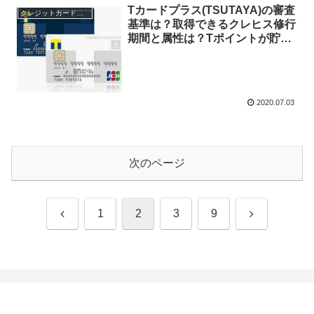
Tカードプラス(TSUTAYA)の審査
クレジットカードの審査
基準は？取得できるクレヒス修行
期間と属性は？Tポイントが貯ま
るカードの評判や口コミは？
2020.07.03
次のページ
前
次
1
2
3
9
へ
へ