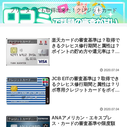
フリーターでも取得出来た！クレジットカード
楽天カードの審査基準は？取得で
クレジットカードの審査
きるクレヒス修行期間と属性は？
ポイントの貯め方や還元率は？在
籍確認や限度額の口コミなど
2020.07.04
JCB EITの審査基準は？取得でき
クレジットカードの審査
るクレヒス修行期間と属性は？リ
ボ専用クレジットカードをポイン
ト2倍で一括払いにする！？
2020.07.04
ANAアメリカン・エキスプレ
クレジットカードの審査
ス・カードの審査基準や限度額